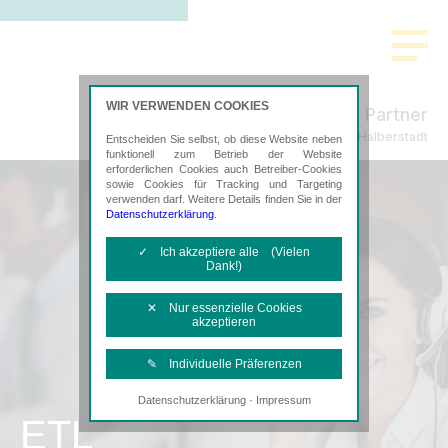
WIR VERWENDEN COOKIES
Freund & Partner
Steuerberatung in Halberstadt
Entscheiden Sie selbst, ob diese Website neben
funktionell zum Betrieb der Website
erforderlichen Cookies auch Betreiber-Cookies
sowie Cookies für Tracking und Targeting
verwenden darf. Weitere Details finden Sie in der
Datenschutzerklärung
.
✓ Ich akzeptiere alle (Vielen
Dank!)
✕ Nur essenzielle Cookies
akzeptieren
✎ Individuelle Präferenzen
·
Datenschutzerklärung
Impressum
Notwendige Cookies
ETL
Diese Cookies sind erforderlich, um die
grundlegende Funktionalität der Website