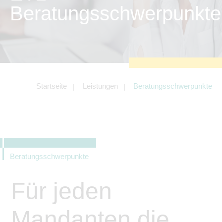
zu sichern.
Beratungsschwerpunkte
Tracking- und Targeting-Cookies
Diese Cookies sind erforderlich, um
unsere Website auf Ihre Bedürfnisse hin
zu optimieren. Hierzu gehört eine
bedarfsgerechte Gestaltung und
fortlaufende Verbesserung unseres
Angebotes einschließlich der
Verknüpfung zu Social-Media-
Angeboten von z.B. Facebook und
Startseite
Leistungen
Beratungsschwerpunkte
LinkedIn.
Betreibercookies
Diese Cookies sind erforderlich, um z.B.
Google Maps zu nutzen oder
eingebettete Videos abspielen zu
können.
Beratungsschwerpunkte
Für jeden
Mandanten die